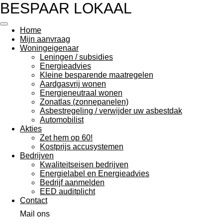
BESPAAR LOKAAL
Ga
direct
naar
Home
de
Mijn aanvraag
hoofdinhoud
Woningeigenaar
Leningen / subsidies
Energieadvies
Kleine besparende maatregelen
Aardgasvrij wonen
Energieneutraal wonen
Zonatlas (zonnepanelen)
Asbestregeling / verwijder uw asbestdak
Automobilist
Akties
Zet hem op 60!
Kostprijs accusystemen
Bedrijven
Kwaliteitseisen bedrijven
Energielabel en Energieadvies
Bedrijf aanmelden
EED auditplicht
Contact
Mail ons