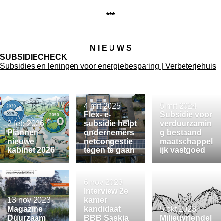
***
N I E U W S
SUBSIDIECHECK
Subsidies en leningen voor energiebesparing | Verbeterjehuis
4 mrt 2025
5 mrt 2024
Flex- e-
Subsidie voor
2 feb 2026
subsidie helpt
verduurzamin
Plannen
ondernemers
g bestaand
nieuwe
netcongestie
maatschappel
kabinet 2026
tegen te gaan
ijk vastgoed
6 nov 2023
Interview 2e
13 nov 2023
kamer
Magazine
kandidaat
5 okt 2023
Duurzaam
BBB Saskia
Milieuvriendel