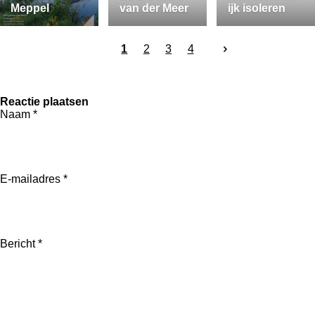
Meppel
van der Meer
ijk isoleren
1
2
3
4
Reactie plaatsen
Naam *
E-mailadres *
Bericht *