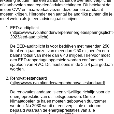
rekening houden met een aantal vanuit de overheid verplichte
of aanbevolen maatregelen/ adviesrichtingen. Dit betekent dat
in een OVV en maatwerkadviezen deze punten aandacht
moeten krijgen. Hieronder een aantal belangrijke punten die je
moet weten als je een advies gaat schrijven.
EED-auditplicht
(
https://www.rvo.nl/onderwerpen/energiebesparingsplicht-
2023/eed-auditplicht
)
De EED-auditplicht is voor bedrijven met meer dan 250
fte of een jaar omzet van meer dan € 50 miljoen én een
balans totaal van meer dan € 43 miljoen. Hiervoor moet
een EED-rapportage opgesteld worden conform het
sjabloon van RVO. Dit moet eens in de 3 á 4 jaar gedaan
worden.
Renovatiestandaard
(
https://www.rvo.nl/onderwerpen/renovatiestandaard
)
De renovatiestandaard is een vrijwillige richtlijn voor de
energieprestatie van utiliteitsgebouwen. Om de
klimaatdoelen te halen moeten gebouwen duurzamer
worden. Na 2030 wordt er een verplichte eindnorm
bepaald waaraan de energieprestaties van alle