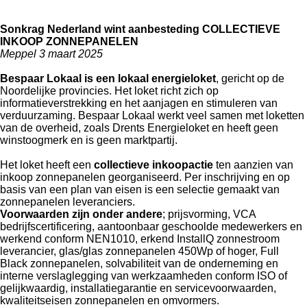
Sonkrag Nederland wint aanbesteding COLLECTIEVE
INKOOP ZONNEPANELEN
Meppel 3 maart 2025
Bespaar Lokaal is een lokaal energieloket
, gericht op de
Noordelijke provincies. Het loket richt zich op
informatieverstrekking en het aanjagen en stimuleren van
verduurzaming. Bespaar Lokaal werkt veel samen met loketten
van de overheid, zoals Drents Energieloket en heeft geen
winstoogmerk en is geen marktpartij.
Het loket heeft een
collectieve inkoopactie
ten aanzien van
inkoop zonnepanelen georganiseerd. Per inschrijving en op
basis van een plan van eisen is een selectie gemaakt van
zonnepanelen leveranciers.
Voorwaarden zijn onder andere
; prijsvorming, VCA
bedrijfscertificering, aantoonbaar geschoolde medewerkers en
werkend conform NEN1010, erkend InstallQ zonnestroom
leverancier, glas/glas zonnepanelen 450Wp of hoger, Full
Black zonnepanelen, solvabiliteit van de onderneming en
interne verslaglegging van werkzaamheden conform ISO of
gelijkwaardig, installatiegarantie en servicevoorwaarden,
kwaliteitseisen zonnepanelen en omvormers.