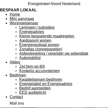
Energieloket Noord Nederland
BESPAAR LOKAAL
Home
Mijn aanvraag
Woningeigenaar
Leningen / subsidies
Energieadvies
Kleine besparende maatregelen
Aardgasvrij wonen
Energieneutraal wonen
Zonatlas (zonnepanelen)
Asbestregeling / verwijder uw asbestdak
Automobilist
Akties
Zet hem op 60!
Kostprijs accusystemen
Bedrijven
Kwaliteitseisen bedrijven
Energielabel en Energieadvies
Bedrijf aanmelden
EED auditplicht
Contact
Mail ons