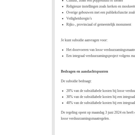
Cultuur, zoals een poppodium of theater
Religieuze instellingen zoals kerken en moskeeë
Overige gebouwen met een publieksfunctie zoals
Veiligheidsregio’s
Rijks-, provinciaal of gemeentelijk monument
Je kunt subsidie aanvragen voor:
Het doorvoeren van losse verduurzamingsmaatr
Een integraal verduurzamingsproject volgens
Bedragen en aandachtspunten
De subsidie bedraagt:
20% van de subsidiabele kosten bij losse verdu
30% van de subsidiabele kosten bij een integraa
40% van de subsidiabele kosten bij een integraa
De regeling opent op maandag 3 juni 2024 en heeft 
losse verduurzamingsmaatregelen.