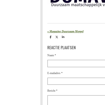
«
Magazine Duurzaam Meppel
D
D
S
e
e
h
l
e
a
REACTIE PLAATSEN
e
l
r
n
e
Naam *
E-mailadres *
Bericht *