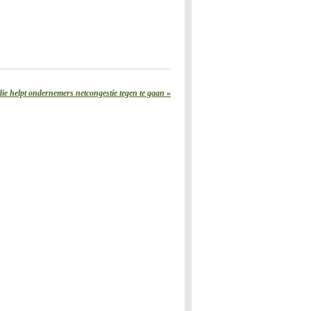
die helpt ondernemers netcongestie tegen te gaan
»