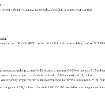
n
 van een stichting, vereniging, peuterspeelzaal, buurthuis of gemeenschapscentrum
egelen.
 maatwerkadvies BRL9500-MWA-U of de BRL9500-04 inclusief energielabel conform NTA 880
urzamingsmaatregelen (maximaal 3). De subsidie is minimaal € 5.000 en maximaal € 1,5 miljoe
l verduurzamingsproject. De subsidie is minimaal € 25.000 en maximaal € 1,5 miljoen.
l verduurzamingsproject conform de renovatiestandaard. De subsidie is minimaal € 25.000 en m
een budget van € 237,5 miljoen. Hiervan is € 166.250.000 beschikbaar voor integrale verduurz