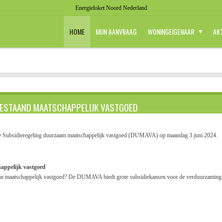
Energieloket Noord Nederland
HOME
MIJN AANVRAAG
WONINGEIGENAAR
AK
BESTAAND MAATSCHAPPELIJK VASTGOED
n de Subsidieregeling duurzaam maatschappelijk vastgoed (DUMAVA) op maandag 3 juni 2024.
appelijk vastgoed
 van maatschappelijk vastgoed? De DUMAVA biedt grote subsidiekansen voor de verduurzaming 