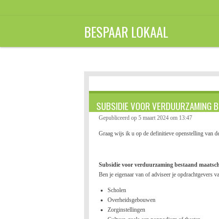
Ga
direct
BESPAAR LOKAAL
naar
de
hoofdinhoud
SUBSIDIE VOOR VERDUURZAMING 
Gepubliceerd op 5 maart 2024 om 13:47
Graag wijs ik u op de definitieve openstelling va
Subsidie voor verduurzaming bestaand maatsch
Ben je eigenaar van of adviseer je opdrachtgevers
Scholen
Overheidsgebouwen
Zorginstellingen