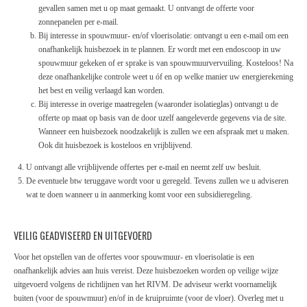
gevallen samen met u op maat gemaakt. U ontvangt de offerte voor
zonnepanelen per e-mail.
Bij interesse in spouwmuur- en/of vloerisolatie: ontvangt u een e-mail om een
onafhankelijk huisbezoek in te plannen. Er wordt met een endoscoop in uw
spouwmuur gekeken of er sprake is van spouwmuurvervuiling. Kosteloos! Na
deze onafhankelijke controle weet u óf en op welke manier uw energierekening
het best en veilig verlaagd kan worden.
Bij interesse in overige maatregelen (waaronder isolatieglas) ontvangt u de
offerte op maat op basis van de door uzelf aangeleverde gegevens via de site.
Wanneer een huisbezoek noodzakelijk is zullen we een afspraak met u maken.
Ook dit huisbezoek is kosteloos en vrijblijvend.
U ontvangt alle vrijblijvende offertes per e-mail en neemt zelf uw besluit.
De eventuele btw teruggave wordt voor u geregeld. Tevens zullen we u adviseren
wat te doen wanneer u in aanmerking komt voor een subsidieregeling.
VEILIG GEADVISEERD EN UITGEVOERD
Voor het opstellen van de offertes voor spouwmuur- en vloerisolatie is een
onafhankelijk advies aan huis vereist. Deze huisbezoeken worden op veilige wijze
uitgevoerd volgens de richtlijnen van het RIVM. De adviseur werkt voornamelijk
buiten (voor de spouwmuur) en/of in de kruipruimte (voor de vloer). Overleg met u