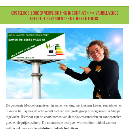
KOSTELOOS ZONDER VERPLICHTING INSCHRIJVEN >>> VRIJBLIJVENDE
OFFERTE ONTVANGEN >>>
DE BESTE PRIJS
De gemeente Meppel organiseert in samenwerking met Bespaar Lokaal een advies- en
inkoopactie. Tijdens de actie wordt met een zeer grote groep huiseigenaren in Meppel
ingekocht. Hierdoor zijn de voorwaarden van de isolatiemaatregelen en zonnepanelen
goed en de prijzen scherp. De uitvoerende bedrijven worden door middel van een
veiling gekozen en zijn
uitsluitend lokale bedrijven
.