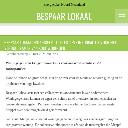
Energieloket Noord Nederland
Ga
direct
BESPAAR LOKAAL
naar
de
hoofdinhoud
BESPAAR LOKAAL ORGANISEERT COLLECTIEVE INKOOPACTIE VOOR HET
VERDUURZAMEN VAN KOOPWONINGEN.
Gepubliceerd op 20 mei 2021 om 09:33
Woningeigenaren krijgen mooie kans voor aanschaf isolatie en-/of
zonnepanelen
Door de inkoop op grote schaal zijn de prijzen voor de woningeigenaren gunstig en de
producten van hoge kwaliteit.
Bespaar Lokaal start met een collectieve inkoopactie met lokale ondernemers.
Woningeigenaren kunnen zo tegen een scherp tarief investeren in zonnepanelen en
isolerende maatregelen. Per brief worden inwoners binnenkort door de gemeente
Meppel over deze mogelijkheid geïnformeerd.
Gemeente Meppel ondersteunt woningeigenaren op weg naar een energiezuinige en
aardgasvrije woning. De collectieve inkoopactie is één van de maatregelen die Meppel